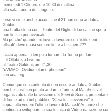
mercoledì 1 Ottobre, ore 10,30 di mattina
alla sala Londra del Lingotto.
forse vi siete anche accorti che il 21 non sono andato a
Gubbio:
una brutta storia con il Teatro del Giglio di Lucca che spero
non finisca per avvocati.
Ma perche' quando mi trovo a lavorare con "istituzioni
ufficali" deve quasi sempre finire a bischero???
faccio appena in tempo a tornare da Torino per fare
il 3 Ottobre, a Livorno
al Teatro Goldoni, ore 21,30
"oVMMO - Ovidiometamorphoseon"
con xear.org
Comunque son contento di non essere andato a Gubbio
perche' cosi' son potuto andare a Torino, al MalaFestival
organizzato dalle bravissime dei Servi di Scena, presentare
di fronte ad un bel pubblico "S'era tutti sovversivi" e
soprattutto vedere l'ultimo lavoro di Marce.li' Antunez che
continua a sviluppare la sua tecnica di Video-narrazione con