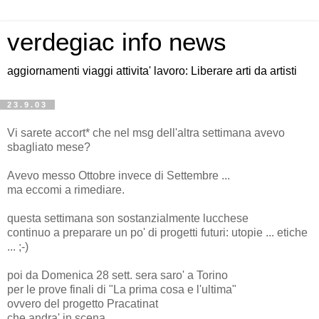
verdegiac info news
aggiornamenti viaggi attivita' lavoro: Liberare arti da artisti
23.9.03
Vi sarete accort* che nel msg dell'altra settimana avevo
sbagliato mese?
Avevo messo Ottobre invece di Settembre ...
ma eccomi a rimediare.
questa settimana son sostanzialmente lucchese
continuo a preparare un po' di progetti futuri: utopie ... etiche
... ;-)
poi da Domenica 28 sett. sera saro' a Torino
per le prove finali di "La prima cosa e l'ultima"
ovvero del progetto Pracatinat
che andra' in scena