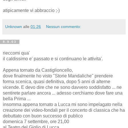
atipicamente vi abbraccio ;-)
Unknown
alle
01:26
Nessun commento:
8.9.03
rieccomi qua'
il caldissimo e' passato e si continuano le attivita'.
Appena tornato da Castiglioncello,
dove finalmente ho visto "Storie Mandaliche" prendere
forma scenica, quasi definitiva, dopo 5 anni di alterne
vicende. E devo dire che ne sono davvero soddisfatto ... ne
sentirete parlare ancora ... adesso cerchiamo dove fare una
bella Prima ...
insomma appena tornato a Lucca mi sono impelagato nella
creazione dei video-fondali per il concerto di classica che ha
debuttato con buon successo di publico
domenica 7 settembre, ore 21,00
al Teatro del Giglio di Lucca.